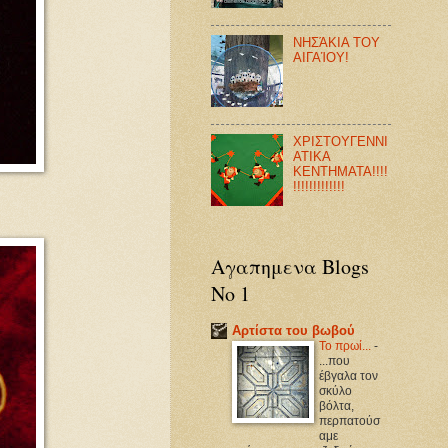
ΝΗΣΆΚΙΑ ΤΟΥ
ΑΙΓΑΊΟΥ!
ΧΡΙΣΤΟΥΓΕΝΝΙ
ΑΤΙΚΑ
ΚΕΝΤΗΜΑΤΑ!!!!
!!!!!!!!!!!!!
Αγαπημενα Blogs
Νο 1
Αρτίστα του βωβού
Το πρωί...
-
...που
έβγαλα τον
σκύλο
βόλτα,
περπατούσ
αμε