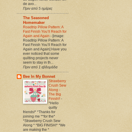
de avo...
Πριν από 5 ημέρες
The Seasoned
Homemaker
Roadtrip Pillow Pattern: A
Fast Finish You’ll Reach for
Again and Again
-
[image:
Roadtrip Pillow Pattern: A
Fast Finish You’ll Reach for
Again and Again] Have you
ever noticed that some
quilting projects never
seem to stay in th...
Πριν από 1 εβδομάδα
Bee In My Bonnet
Strawberry
Crush Sew
Along -
The Big
Finish!!
-
*Hello
quilty
friends!* *Thanks for
joining me **for the*
*Strawberry Crush Sew
Along * *BIG FINISH!* *We
are making the *