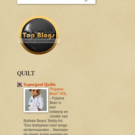
QUILT
Supergoof Quilts
"Pyjama
Beer" VOL
-
Pyjama
Beer is
een
ontwerp en
creatie van
Bolleke Bears Teddy Art.
"Een teddybeer voor lange
wintermaanden,.. Wanneer
de dagen korter worden en