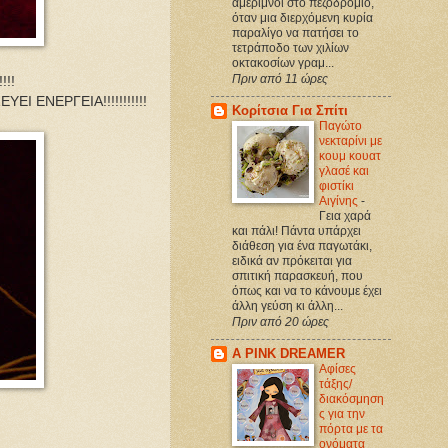
αμέριμνοι στο πεζοδρόμιο,
όταν μια διερχόμενη κυρία
παραλίγο να πατήσει το
τετράποδο των χιλίων
οκτακοσίων γραμ...
Πριν από 11 ώρες
!!!
 ΕΝΕΡΓΕΙΑ!!!!!!!!!!!
Κορίτσια Για Σπίτι
Παγώτο
νεκταρίνι με
κουμ κουατ
γλασέ και
φιστίκι
Αιγίνης
-
Γεια χαρά
και πάλι! Πάντα υπάρχει
διάθεση για ένα παγωτάκι,
ειδικά αν πρόκειται για
σπιτική παρασκευή, που
όπως και να το κάνουμε έχει
άλλη γεύση κι άλλη...
Πριν από 20 ώρες
A PINK DREAMER
Αφίσες
τάξης/
διακόσμηση
ς για την
πόρτα με τα
ονόματα