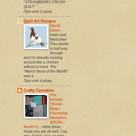
*STRAWBERRY CRUSH
QUILT* *...
Πριν από 2 μήνες
Quilt Art Designs
March
News
-
Hello and
Welcome!
This month
is half way
through
and I'm already running
around like a chicken
without a head. The
*March Block of the Month*
was a...
Πριν από 4 μήνες
Crafty Carnation
The
Intrepid
Thread -
Magic
Friendship
Medallion
B/ROM –
Month 01
-
Hello there.
Hope you are all well. Γεια
σας. Ελπίζω όλοι να είστε